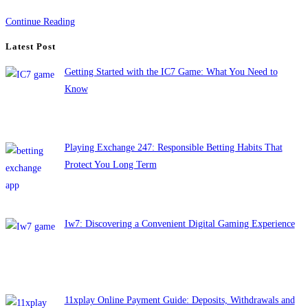
Continue Reading
Latest Post
Getting Started with the IC7 Game: What You Need to
Know
Playing Exchange 247: Responsible Betting Habits That
Protect You Long Term
Iw7: Discovering a Convenient Digital Gaming Experience
11xplay Online Payment Guide: Deposits, Withdrawals and